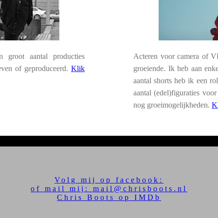
 groot aantal producties
Acteren voor camera of VR-
even of geproduceerd.
Klik
groeiende. Ik heb aan enk
aantal shorts heb ik een r
aantal (edel)figuraties vo
nog groeimogelijkheden.
Kl
Volg mij op facebook:
of mail mij: mail@chrisboots.nl
Chris Boots op IMDb