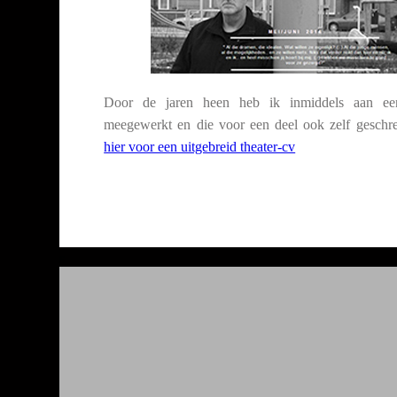
Door de jaren heen heb ik inmiddels aan een
meegewerkt en die voor een deel ook zelf geschr
hier voor een uitgebreid theater-cv
s