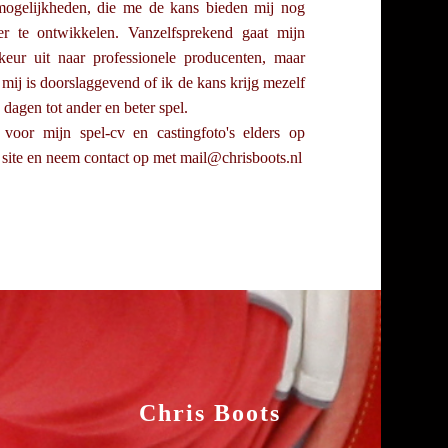
mogelijkheden, die me de kans bieden mij nog
er te ontwikkelen. Vanzelfsprekend gaat mijn
keur uit naar professionele producenten, maar
 mij is doorslaggevend of ik de kans krijg mezelf
e dagen tot ander en beter spel.
 voor mijn spel-cv en castingfoto's elders op
 site en neem contact op met mail@chrisboots.nl
Chris Boots