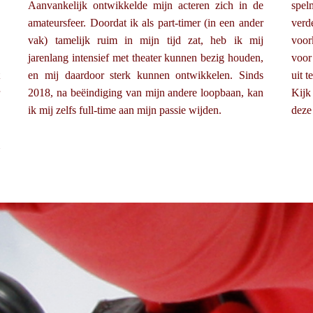
e
Aanvankelijk ontwikkelde mijn acteren zich in de
spel
s
amateursfeer. Doordat ik als part-timer (in een ander
verd
n
vak) tamelijk ruim in mijn tijd zat, heb ik mij
voor
g
jarenlang intensief met theater kunnen bezig houden,
voor
t
en mij daardoor sterk kunnen ontwikkelen. Sinds
uit t
r
2018, na beëindiging van mijn andere loopbaan, kan
Kijk
k
ik mij zelfs full-time aan mijn passie wijden.
deze
n
m
e