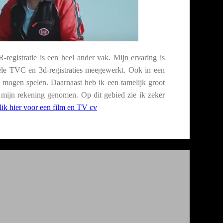
registratie is een heel ander vak. Mijn ervaring is
ele TVC en 3d-registraties meegewerkt. Ook in een
ol mogen spelen. Daarnaast heb ik een tamelijk groot
or mijn rekening genomen. Op dit gebied zie ik zeker
ik hier voor een film en TV cv