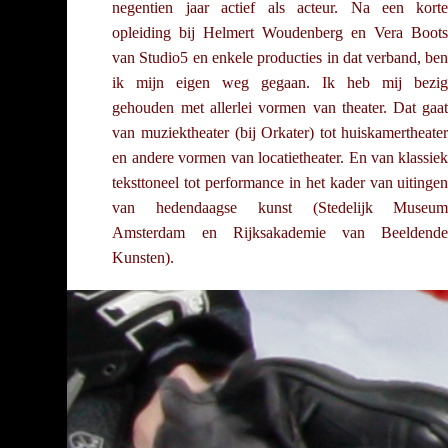
negentien jaar actief als acteur. Na een kort
opleiding bij Helmert Woudenberg en Vera Boot
van Studio5 en enkele producties in dat verband, be
ik mijn eigen weg gegaan. Ik heb mij bezi
gehouden met allerlei vormen van theater. Dat gaa
van muziektheater (bij Orkater) tot huiskamertheate
en andere vormen van locatietheater. En van klassie
teksttoneel tot performance in het kader van uitinge
van hedendaagse kunst (Stedelijk Museu
Amsterdam en Rijksakademie van Beeldend
Kunsten).